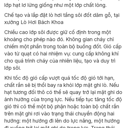
lớp hạt lơ lửng giống như một lớp chất lỏng.
Chế tạo và lắp đặt lò hơ
i
tầng sôi đốt dăm gỗ, tại
xưởng Lò Hơi Bách Khoa
Chiều cao lớp sôi được giữ cố định trong một
khoảng cho phép nào đó. Không gian cháy chỉ
chiếm một phần trong toàn bộ buồng đốt. Gió cấp
vào từ quạt có hai nhiệm vụ: cung cấp không khí
cho quá trình cháy của nhiên liệu, tạo và duy trì
lớp sôi.
Khi tốc độ gió cấp vượt quá tốc độ gió tới hạn,
chất rắn sẽ bị thổi bay ra khỏi lớp mặt ghi lò. Nếu
hạt tương đối thô có thể sẽ quay trở lại mặt ghi do
ảnh hưởng của trọng lực. Nếu tiếp tục tăng tốc độ
gió thì có thể một bộ phận hoặc toàn bộ chất rắn
trên mặt ghi rơi vào trạng thái chuyển động hai
hướng: một hướng đi lên do lực nâng, một hướng
đi xuống trở lại mặt ghi do trọng lực. Trạng thái