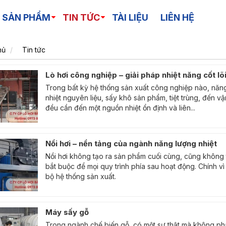
 SẢN PHẨM
TIN TỨC
TÀI LIỆU
LIÊN HỆ
hủ
Tin tức
Lò hơi công nghiệp – giải pháp nhiệt năng cốt l
Trong bất kỳ hệ thống sản xuất công nghiệp nào, năng 
nhiệt nguyên liệu, sấy khô sản phẩm, tiệt trùng, đến 
đều cần đến một nguồn nhiệt ổn định và liên...
Nồi hơi – nền tảng của ngành năng lượng nhiệt
Nồi hơi không tạo ra sản phẩm cuối cùng, cũng không tr
bắt buộc để mọi quy trình phía sau hoạt động. Chính vì 
bộ hệ thống sản xuất.
Máy sấy gỗ
Trong ngành chế biến gỗ, có một sự thật mà không phải