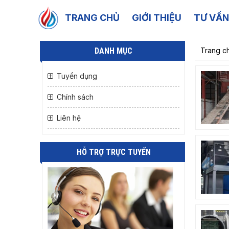
TRANG CHỦ
GIỚI THIỆU
TƯ VẤN
DANH MỤC
Trang c
Tuyển dụng
Chính sách
Liên hệ
HỖ TRỢ TRỰC TUYẾN