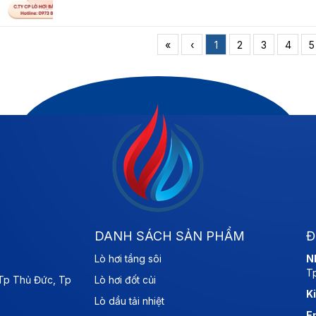
«
‹
1
2
3
4
5
DANH SÁCH SẢN PHẨM
Đ
Lò hơi tầng sôi
N
T
 Tp Thủ Đức, Tp
Lò hơi đốt củi
K
Lò dầu tải nhiệt
E