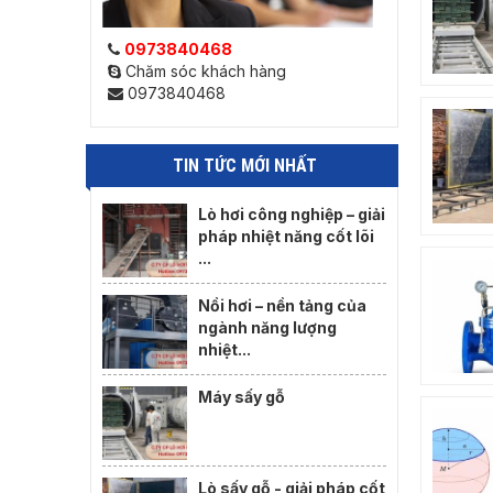
0973840468
Chăm sóc khách hàng
0973840468
TIN TỨC MỚI NHẤT
Lò hơi công nghiệp – giải
pháp nhiệt năng cốt lõi
...
Nồi hơi – nền tảng của
ngành năng lượng
nhiệt...
Máy sấy gỗ
Lò sấy gỗ - giải pháp cốt