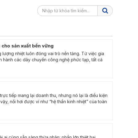
õi cho sản xuất bền vững
lượng nhiệt luôn đóng vai trò nền tảng. Từ việc gia
vận hành các dây chuyền công nghệ phức tạp, tất cả
ực tiếp mang lại doanh thu, nhưng nó lại là điều kiện
vậy, nồi hơi được ví như “hệ thần kinh nhiệt” của toàn
 ai cũng sẵn sàng thừa nhận: phần lớn thiệt hại