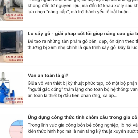
không đến từ nguyên liệu, mà đến từ khâu xử lý sau kh
lựa chọn “nâng cấp”, mà trở thành yếu tố bắt buộc...
Lò sấy gỗ - giải pháp cốt lõi giúp nâng cao giá t
Để tạo ra những sản phẩm gỗ bền, đẹp, ổn định theo th
thường bị xem nhẹ chính là quá trình sấy gỗ. Đây là lúc
Van an toàn là gì?
Giữa vô vàn thiết bị kỹ thuật phức tạp, có một bộ phận
“người gác cổng” thầm lặng cho toàn bộ hệ thống: van 
an toàn là thiết bị đầu tiên phản ứng, xả áp...
Ứng dụng công thức tính chỏm cầu trong gia c
Trong lĩnh vực gia công bồn bể công nghiệp, lò hơi và 
kiến thức hình học mà là nền tảng kỹ thuật xuyên suốt t