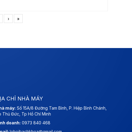
›
»
ỊA CHỈ NHÀ MÁY
hà máy:
Số 15A/8 Đường Tam Bình, P. Hiệp Bình Chánh,
p Thủ Đức, Tp Hồ Chí Minh
inh doanh:
0973 840 468
mail:
lohoibachkhoa@gmail.com