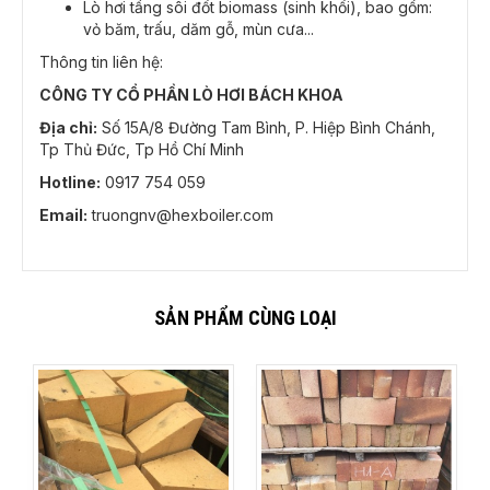
Lò hơi tầng sôi đốt biomass (sinh khối), bao gồm:
vỏ băm, trấu, dăm gỗ, mùn cưa...
Thông tin liên hệ:
CÔNG TY CỔ PHẦN LÒ HƠI BÁCH KHOA
Địa chỉ:
Số 15A/8 Đường Tam Bình, P. Hiệp Bình Chánh,
Tp Thủ Đức, Tp Hồ Chí Minh
Hotline:
0917 754 059
Email:
truongnv@hexboiler.com
SẢN PHẨM CÙNG LOẠI