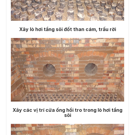
Xây lò hơi tầng sôi đốt than cám, trấu rời
Xây các vị trí cửa ống hồi tro trong lò hơi tầng
sôi​