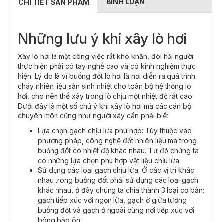
BÌNH LUẬN
CHI TIẾT SẢN PHẨM
Những lưu ý khi xây lò hơi
Xây lò hơi là một công việc rất khó khăn, đòi hỏi người
thực hiện phải có tay nghề cao và có kinh nghiệm thực
hiện. Lý do là vì buồng đốt lò hơi là nơi diễn ra quá trình
cháy nhiên liệu sản sinh nhiệt cho toàn bộ hệ thống lo
hơi, cho nên thể xây trong lò chịu một nhiệt độ rất cao.
Dưới đây là một số chú ý khi xây lò hơi mà các cán bộ
chuyên môn cũng như người xây cần phải biết:
Lựa chọn gạch chịu lửa phù hợp: Tùy thuộc vào
phương pháp, công nghệ đốt nhiên liệu mà trong
buồng đốt có nhiệt độ khác nhau. Từ đó chúng ta
có những lựa chọn phù hợp vật liệu chịu lửa.
Sử dụng các loại gạch chịu lửa: Ở các vị trí khác
nhau trong buồng đốt phải sử dụng các loại gạch
khác nhau, ở đây chúng ta chia thành 3 loại cơ bản:
gạch tiếp xúc với ngọn lửa, gạch ở giữa tường
buồng đốt và gạch ở ngoài cùng nơi tiếp xúc với
bông bảo ôn.