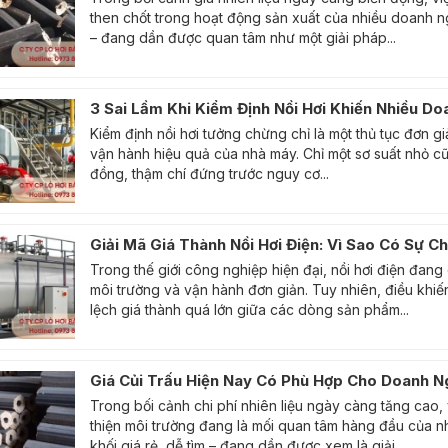
then chốt trong hoạt động sản xuất của nhiều doanh nghi
– đang dần được quan tâm như một giải pháp...
3 Sai Lầm Khi Kiểm Định Nồi Hơi Khiến Nhiều D
Kiểm định nồi hơi tưởng chừng chỉ là một thủ tục đơn gi
vận hành hiệu quả của nhà máy. Chỉ một sơ suất nhỏ cũ
đồng, thậm chí đứng trước nguy cơ...
Giải Mã Giá Thành Nồi Hơi Điện: Vì Sao Có Sự C
Trong thế giới công nghiệp hiện đại, nồi hơi điện đang 
môi trường và vận hành đơn giản. Tuy nhiên, điều khiế
lệch giá thành quá lớn giữa các dòng sản phẩm...
Giá Củi Trấu Hiện Nay Có Phù Hợp Cho Doanh N
Trong bối cảnh chi phí nhiên liệu ngày càng tăng cao, 
thiện môi trường đang là mối quan tâm hàng đầu của nhi
khối giá rẻ, dễ tìm – đang dần được xem là giải...