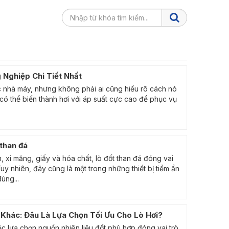
 Nghiệp Chi Tiết Nhất
ác nhà máy, nhưng không phải ai cũng hiểu rõ cách nó
có thể biến thành hơi với áp suất cực cao để phục vụ
 than đá
xi măng, giấy và hóa chất, lò đốt than đá đóng vai
uy nhiên, đây cũng là một trong những thiết bị tiềm ẩn
úng...
 Khác: Đâu Là Lựa Chọn Tối Ưu Cho Lò Hơi?
ệc lựa chọn nguồn nhiên liệu đốt phù hợp đóng vai trò