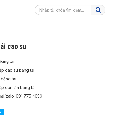
ải cao su
băng tải
p cao su băng tải
 băng tải
p con lăn băng tải
oại/zalo: 091 775 4059
ẻ