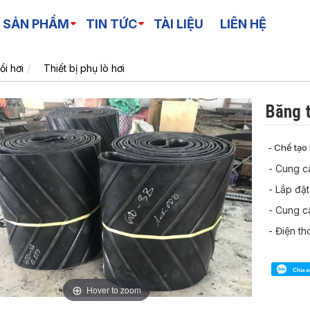
 SẢN PHẨM
TIN TỨC
TÀI LIỆU
LIÊN HỆ
ồi hơi
Thiết bị phụ lò hơi
Băng t
- Chế tạo 
- Cung cấ
- Lắp đặt
- Cung cấ
- Điện th
Chia s
Hover to zoom