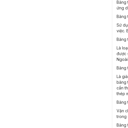
Băng t
ứng d
Băng t
Sử dụn
việc. 
Băng t
Là loạ
được 
Ngoài
Băng t
Là gi
băng t
cẩn th
thép 
Băng 
Vận c
trong
Băng t