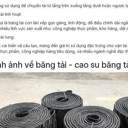
 sử dụng để chuyển tải từ tầng trên xuống tầng dưới hoặc ngược lại,
ải linh hoạt:
i là băng tải con lăn xếp gọn gàng, linh động, dễ điều chỉnh dài ng
nhiều lĩnh vực sản xuất như: công nghiệp thực phẩm, kho hàng, dệt m
ải rung:
t cải biến về cấu tạo, mang đến giá trị sử dụng đặc trưng cho vận tả
thực phẩm, công nghiệp hàng tiêu dùng, và nhiều ngành nghề đặc t
h ảnh về băng tải - cao su băng t