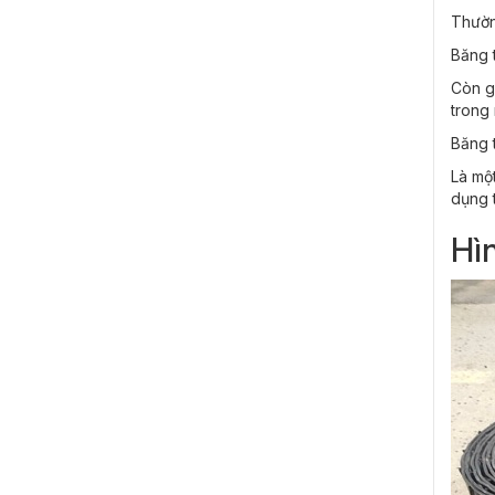
Thường
Băng t
Còn gọ
trong 
Băng t
Là mộ
dụng 
Hìn