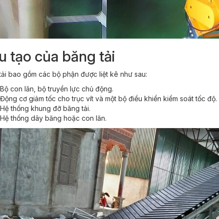
u tạo của băng tải
tải bao gồm các bộ phận được liệt kê như sau:
Bộ con lăn, bộ truyền lực chủ động.
Động cơ giảm tốc cho trục vít và một bộ điều khiển kiểm soát tốc độ.
Hệ thống khung đỡ băng tải.
Hệ thống dây băng hoặc con lăn.