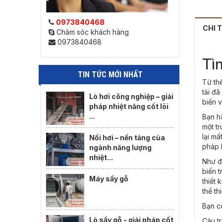
0973840468
CHI 
Chăm sóc khách hàng
0973840468
Tìm
TIN TỨC MỚI NHẤT
Từ th
tải đã
Lò hơi công nghiệp – giải
biến 
pháp nhiệt năng cốt lõi
...
Bạn hã
một tr
lại mấ
Nồi hơi – nền tảng của
pháp 
ngành năng lượng
nhiệt...
Như đ
biến 
Máy sấy gỗ
thiết
thể t
Bạn c
Lò sấy gỗ - giải pháp cốt
Câu tr