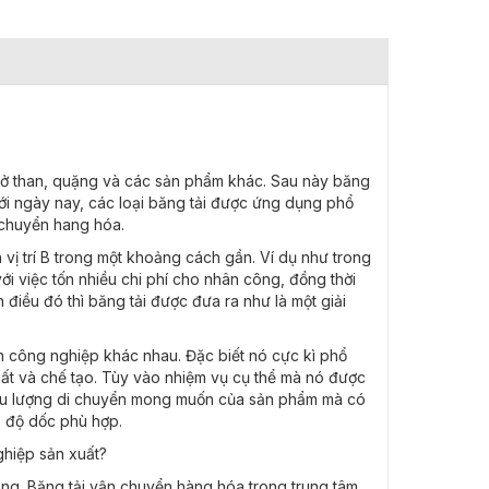
hở than, quặng và các sản phẩm khác. Sau này băng
Tới ngày nay, các loại băng tải được ứng dụng phổ
 chuyển hang hóa.
 vị trí B trong một khoảng cách gần. Ví dụ như trong
với việc tốn nhiều chi phí cho nhân công, đồng thời
ện điều đó thì băng tải được đưa ra như là một giải
nh công nghiệp khác nhau. Đặc biết nó cực kì phổ
ất và chế tạo. Tùy vào nhiệm vụ cụ thể mà nó được
 lưu lượng di chuyển mong muốn của sản phẩm mà có
, độ dốc phù hợp.
ghiệp sản xuất?
hàng. Băng tải vận chuyển hàng hóa trong trung tâm