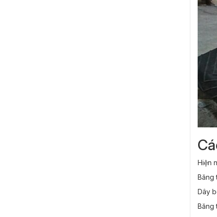
Cá
Hiện 
Băng t
Dây be
Băng t