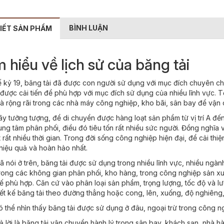
BÌNH LUẬN
TIẾT SẢN PHẨM
 hiểu về lịch sử của băng tải
ế kỷ 19, băng tải đã được con người sử dụng với mục đích chuyên c
 được cải tiến để phù hợp với mục đích sử dụng của nhiều lĩnh vực. 
và rộng rãi trong các nhà máy công nghiệp, kho bãi, sân bay để vận
y tưởng tượng, để di chuyển được hàng loạt sản phẩm từ vị trí A đến
ung tâm phân phối, điều đó tiêu tốn rất nhiều sức người. Đồng nghĩa 
t rất nhiều thời gian. Trong đời sống công nghiệp hiện đại, để cải thi
hiệu quả và hoàn hảo nhất.
ã nói ở trên, băng tải được sử dụng trong nhiều lĩnh vực, nhiều ngà
trong các không gian phân phối, kho hàng, trong công nghiệp sản xu
 kế phù hợp. Căn cứ vào phân loại sản phẩm, trọng lượng, tốc độ và
hiết kế băng tải theo đường thẳng hoặc cong, lên, xuống, độ nghiêng
ó thể nhìn thấy băng tải được sử dụng ở đâu, ngoại trừ trong công n
ả lời là băng tải vận chuyển hành lý trong sân bay, khách sạn, nhà 