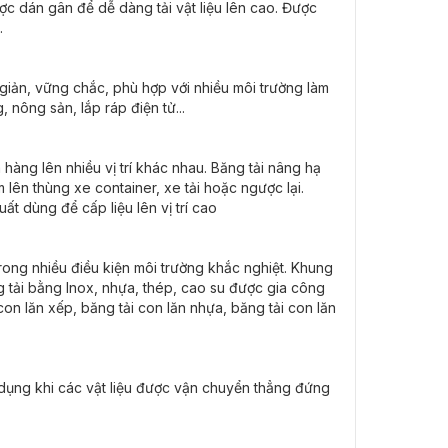
được dán gân để dễ dàng tải vật liệu lên cao. Được
.
 giản, vững chắc, phù hợp với nhiều môi trường làm
 nông sản, lắp ráp điện tử...
 hàng lên nhiều vị trí khác nhau. Băng tải nâng hạ
ên thùng xe container, xe tải hoặc ngược lại.
t dùng để cấp liệu lên vị trí cao
ong nhiều điều kiện môi trường khắc nghiệt. Khung
ng tải bằng Inox, nhựa, thép, cao su được gia công
 con lăn xếp, băng tải con lăn nhựa, băng tải con lăn
ụng khi các vật liệu được vận chuyển thẳng đứng