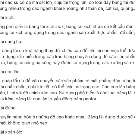
ải cao su có độ ma sát lớn, chịu tải trọng lớn, có loại dây băng tải 
ụng nhiều trong các ngành khai khoáng như than đá, cát sỏi, quặng..
ải xích:
g phổ biến là băng tải xích inox, băng tải xích nhựa có kết cấu đơn
Băng tải xích ứng dụng trong các ngành sản xuất thực phẩm, đồ uống,
ải nâng hạ:
i băng tải có khả năng thay đổi chiều cao để tiện lợi cho việc thể đưa
sử dụng rất nhiều trong các kho hàng chuyên dùng để cấp sản phẩm l
 ra, băng tải nâng hạ cũng hay được sử dụng trong các xưởng sản xuấ
ải con lăn:
ải pháp tối ưu để vận chuyển các sản phẩm có mặt phẳng đáy cứng tr
ải chắc chắn, chịu lực tốt, có thể chịu tải trọng cao. Các con lăn bă
ận, tỉ mỉ với độ chính xác cao. Sử dụng phổ biến là các loại băng tải
mạ kẽm, băng tải con lăn truyền động bằng motor.
tải đứng:
huyển hàng hóa ở những độ cao khác nhau. Băng tải đứng được sử d
 một không gian nhỏ hẹp.
ải xoắn ốc: